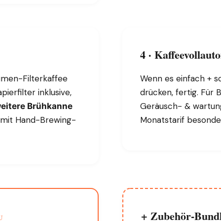
4 · Kaffeevollaut
umen-Filterkaffee
Wenn es einfach + sc
erfilter inklusive,
drücken, fertig. Für
Geräusch- & wartun
eitere Brühkanne
mit Hand-Brewing-
Monatstarif besonder
+ Zubehör-Bund
U