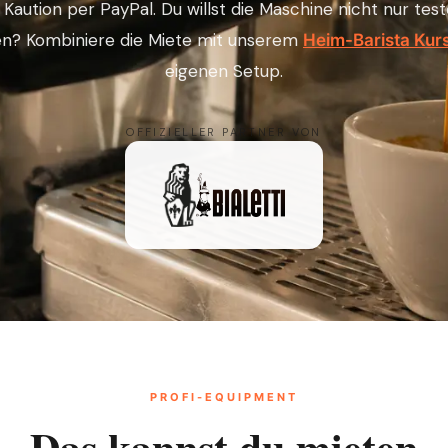
aution per PayPal. Du willst die Maschine nicht nur tes
n? Kombiniere die Miete mit unserem
Heim-Barista Kur
eigenen Setup.
OFFIZIELLER PARTNER VON
PROFI-EQUIPMENT
Das kannst du mieten