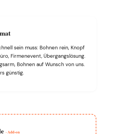
omat
hnell sein muss: Bohnen rein, Knopf
 Büro, Firmenevent, Übergangslösung.
gsarm, Bohnen auf Wunsch von uns.
s günstig.
le
· Add-on