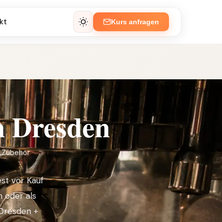
kt
Kurs anfragen
n Dresden
· Zubehör
est vor Kauf
 oder als
 Dresden +