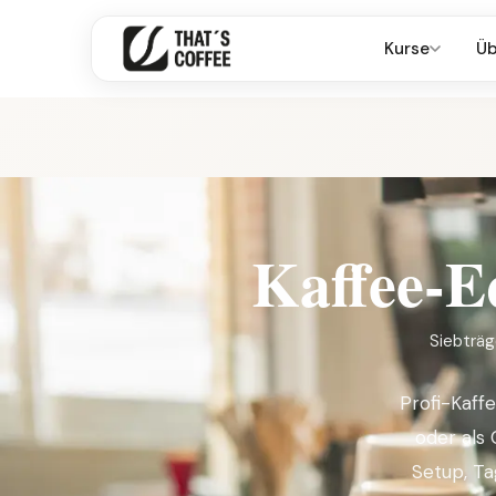
Kurse
Üb
Kaffee-E
Siebträg
Profi-Kaffe
oder als
Setup, Ta