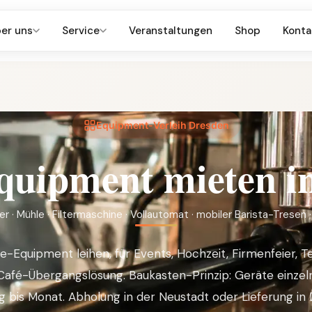
er uns
Service
Veranstaltungen
Shop
Konta
Equipment-Verleih Dresden
quipment mieten i
er · Mühle · Filtermaschine · Vollautomat · mobiler Barista-Tresen 
e-Equipment leihen, für Events, Hochzeit, Firmenfeier, T
 Café-Übergangslösung. Baukasten-Prinzip: Geräte einzeln
g bis Monat. Abholung in der Neustadt oder Lieferung in