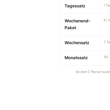
1 T
Tagessatz
Fr,
Wochenend-
Paket
7 T
Wochensatz
30 
Monatssatz
Ab dem 2. Monat zusätz