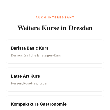
Pauschalpreis pro Kurs). Der
Early Bird ist der entspannte
AUCH INTERESSANT
3-Stunden-Kurs für alle
Weitere Kurse in Dresden
(Montag, Mittwoch, Freitag, 120
€ pro Person, mit Cupping).
Barista Basic Kurs
Der ausführliche Einsteiger-Kurs
Latte Art Kurs
Herzen, Rosettas, Tulpen
Kompaktkurs Gastronomie